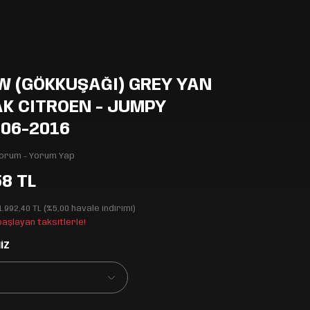
W (GÖKKUŞAĞI) GREY YAN
K CITROEN - JUMPY
006-2016
Yorum - Yorum Yap
58 TL
1.992,40 TL (%5,00 havale indirimi)
 başlayan taksitlerle!
İZ