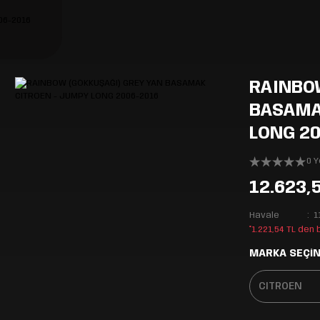
RAINBO
BASAMA
LONG 2
0 
12.623,
Havale
1
*1.221,54 TL den
MARKA SEÇİN