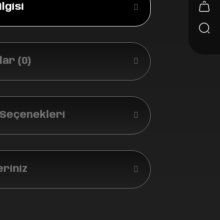
lgisi
ar (0)
 Seçenekleri
eriniz