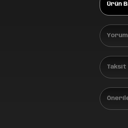
Ürün Bi
Yoruml
Taksit
Öneril