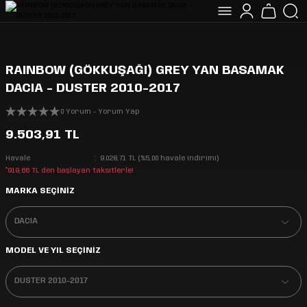
RAINBOW (GÖKKUŞAĞI) GREY YAN BASAMAK
DACIA - DUSTER 2010-2017
0 Yorum - Yorum Yap
9.503,91 TL
Havale
9.028,71 TL (%5,00 havale indirimi)
*919,66 TL den başlayan taksitlerle!
MARKA SEÇİNİZ
MODEL VE YIL SEÇİNİZ