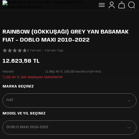
RAINBOW (GÖKKUŞAĞI) GREY YAN BASAMAK
FIAT - DOBLO MAXI 2010-2022
0 Yorum - Yorum Yap
12.623,58 TL
Havale
11.992,40 TL (%5,00 havale indirimi)
*1.221,54 TL den başlayan taksitlerle!
MARKA SEÇİNİZ
MODEL VE YIL SEÇİNİZ