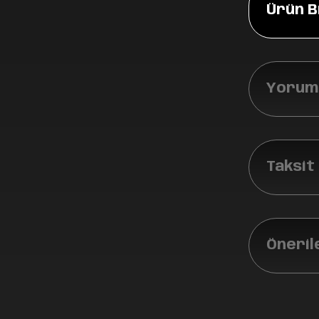
Ürün Bi
Yoruml
Taksit
Öneril