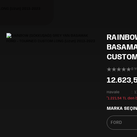
RAINBO
BASAMA
CUSTOM 
0 
12.623,
Havale
1
*1.221,54 TL den
MARKA SEÇİN