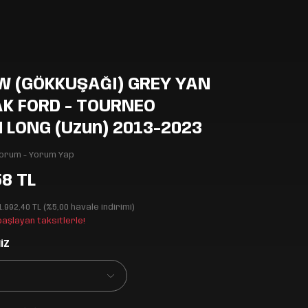
W (GÖKKUŞAĞI) GREY YAN
K FORD - TOURNEO
LONG (Uzun) 2013-2023
Yorum - Yorum Yap
58 TL
1.992,40 TL (%5,00 havale indirimi)
 başlayan taksitlerle!
İZ