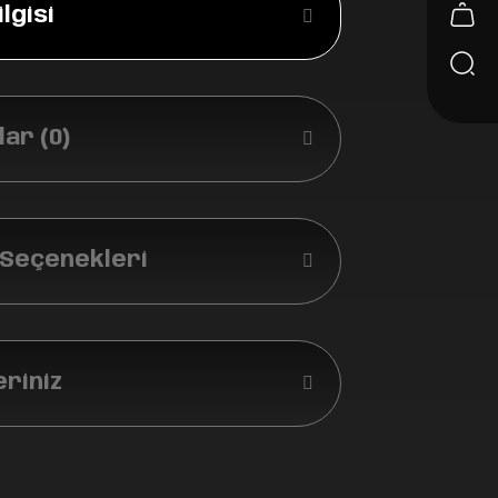
lgisi
ar (0)
 Seçenekleri
eriniz