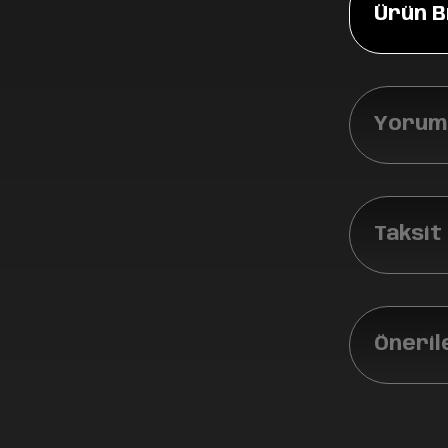
Ürün Bi
Yoruml
Taksit
Öneril