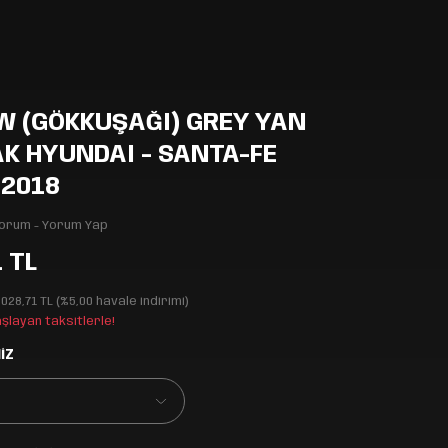
W (GÖKKUŞAĞI) GREY YAN
K HYUNDAI - SANTA-FE
-2018
Yorum - Yorum Yap
1 TL
.028,71 TL (%5,00 havale indirimi)
aşlayan taksitlerle!
İZ