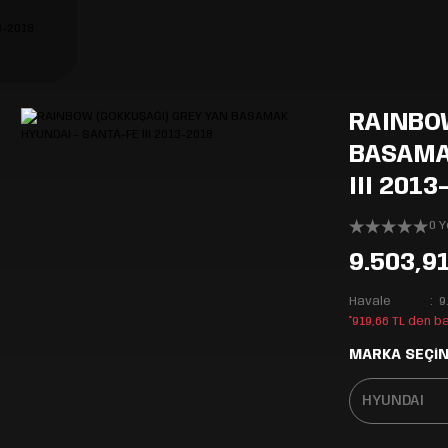
RAINBO
BASAMA
III 2013
0 
9.503,9
Havale
9
*919,66 TL den b
MARKA SEÇİN