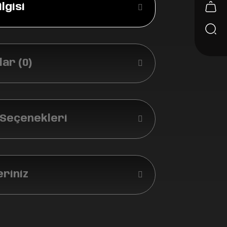
lgisi
ar (0)
 Seçenekleri
eriniz