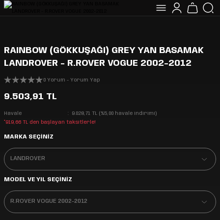
RAINBOW (GÖKKUŞAĞI) GREY YAN BASAMAK
LANDROVER - R.ROVER VOGUE 2002-2012
0 Yorum - Yorum Yap
9.503,91 TL
Havale
9.028,71 TL (%5,00 havale indirimi)
*919,66 TL den başlayan taksitlerle!
MARKA SEÇİNİZ
MODEL VE YIL SEÇİNİZ