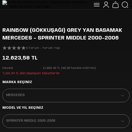
RAINBOW (GÖKKUŞAĞI) GREY YAN BASAMAK
MERCEDES - SPRINTER MIDDLE 2000-2006
0 Yorum - Yorum Yap
12.623,58 TL
Havale
11.992,40 TL (%5,00 havale indirimi)
*1.221,54 TL den başlayan taksitlerle!
MARKA SEÇİNİZ
MODEL VE YIL SEÇİNİZ