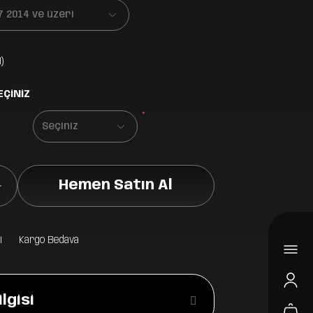
)
EÇİNİZ
*
Hemen Satın Al
i
Kargo Bedava
lgisi