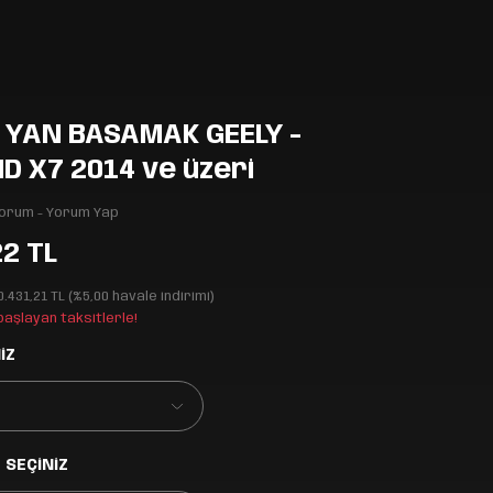
 YAN BASAMAK GEELY -
 X7 2014 ve üzeri
Yorum - Yorum Yap
22 TL
0.431,21 TL (%5,00 havale indirimi)
 başlayan taksitlerle!
İZ
 SEÇİNİZ