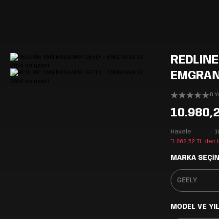
REDLINE
EMGRAND
0 
10.980,
Havale
1
*1.062,52 TL den
MARKA SEÇİN
MODEL VE YIL