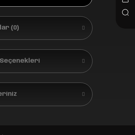
ar (0)
 Seçenekleri
eriniz