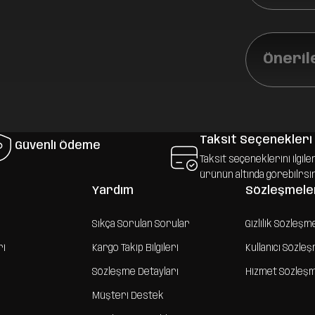
Öneril
Taksit Seçenekleri
Güvenli Ödeme
Taksit seçeneklerini ilgile
ürünün altında görebilrsi
Yardım
Sözleşmele
Sıkça Sorulan Sorular
Gizlilik Sözleşm
ri
Kargo Takip Bilgileri
Kullanıcı Sözle
Sözleşme Detayları
Hizmet Sözleş
Müşteri Destek