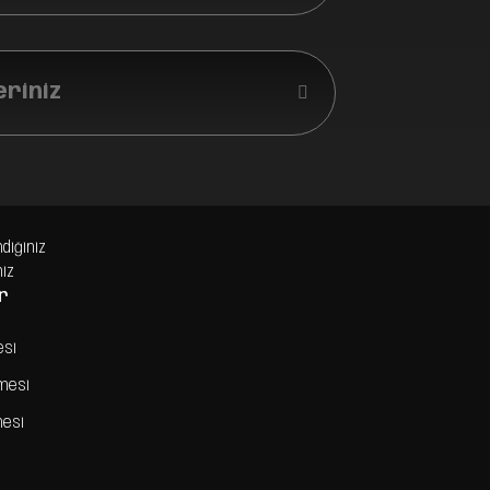
eriniz
ndiğiniz
niz
r
esi
şmesi
mesi