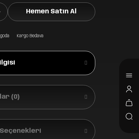
Hemen Satın Al
rgoda
Kargo Bedava
lgisi
ar (0)
 Seçenekleri