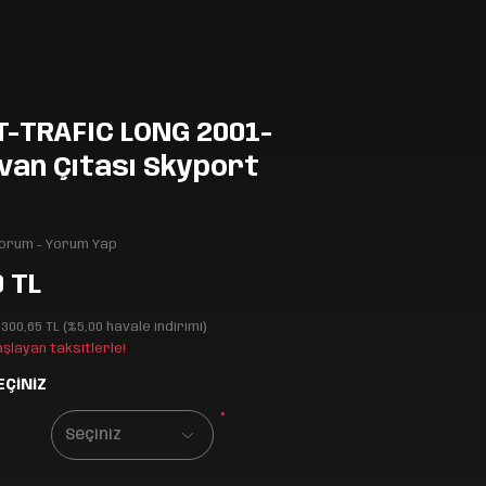
-TRAFIC LONG 2001-
van Çıtası Skyport
Yorum - Yorum Yap
0 TL
.300,65 TL (%5,00 havale indirimi)
aşlayan taksitlerle!
EÇİNİZ
*