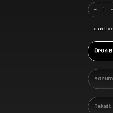
3 Günde Ka
Ürün Bi
Yoruml
Taksit