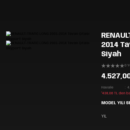
RENAULT
2014 Ta
Siyah
0 
4.527,0
Havale
4
*438,06 TL den b
MODEL YILI S
YIL