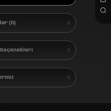
ar (0)
 Seçenekleri
eriniz