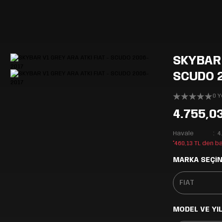
SKYBAR 
SCUDO 
0 
4.755,0
Havale
4
*460,13 TL den b
MARKA SEÇİN
MODEL VE YIL