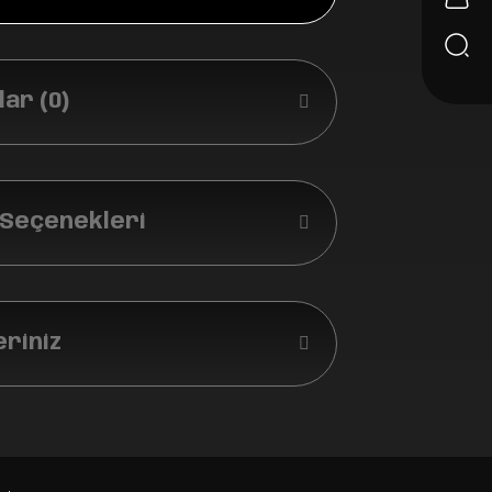
ar (0)
 Seçenekleri
eriniz