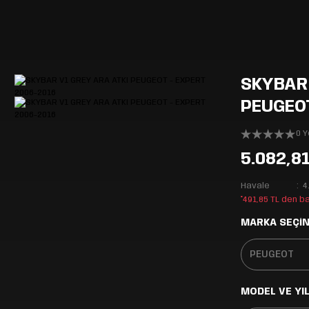
SKYBAR 
PEUGEOT
0 
5.082,8
Havale
4
*491,85 TL den b
MARKA SEÇİN
MODEL VE YIL