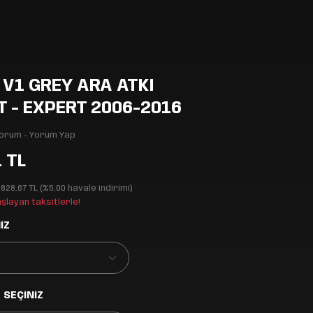
V1 GREY ARA ATKI
 - EXPERT 2006-2016
Yorum - Yorum Yap
1 TL
.828,67 TL (%5,00 havale indirimi)
aşlayan taksitlerle!
İZ
 SEÇİNİZ