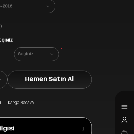
)
EÇİNİZ
*
Hemen Satın Al
i
Kargo Bedava
lgisi