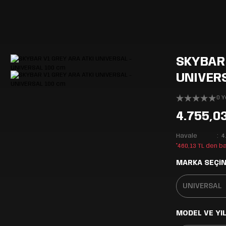
SKYBAR 
UNIVERS
0 
4.755,0
Havale
4
*460,13 TL den b
MARKA SEÇİN
MODEL VE YIL