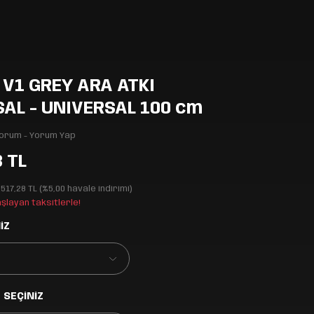
V1 GREY ARA ATKI
AL - UNIVERSAL 100 cm
Yorum - Yorum Yap
3 TL
.517,28 TL (%5,00 havale indirimi)
aşlayan taksitlerle!
İZ
 SEÇİNİZ