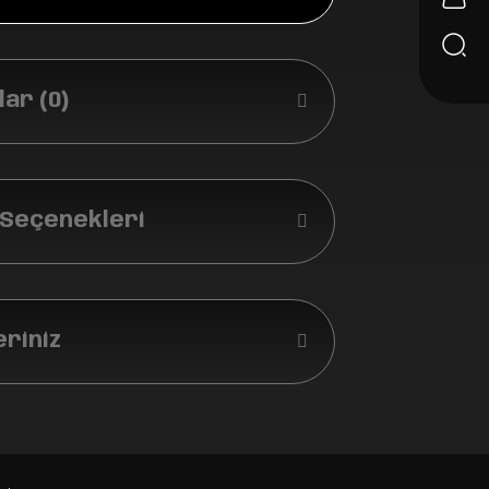
ar (0)
 Seçenekleri
eriniz