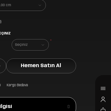
)
EÇİNİZ
*
Hemen Satın Al
i
Kargo Bedava
lgisi