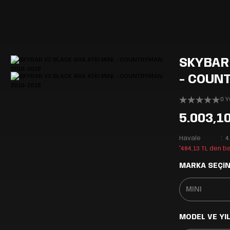
SKYBAR 
- COUN
0 
5.003,1
Havale
4
*484,13 TL den b
MARKA SEÇİN
MODEL VE YIL