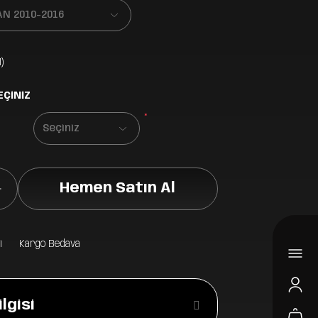
)
EÇİNİZ
*
Hemen Satın Al
i
Kargo Bedava
lgisi