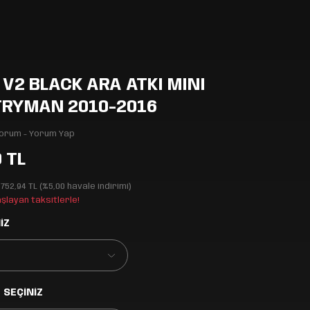
V2 BLACK ARA ATKI MINI
TRYMAN 2010-2016
Yorum - Yorum Yap
0 TL
.752,94 TL (%5,00 havale indirimi)
aşlayan taksitlerle!
İZ
 SEÇİNİZ