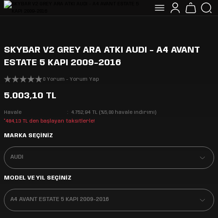
SKYBAR V2 GREY ARA ATKI AUDI - A4 AVANT
ESTATE 5 KAPI 2009-2016
0 Yorum - Yorum Yap
5.003,10 TL
Havale
4.752,94 TL (%5,00 havale indirimi)
*484,13 TL den başlayan taksitlerle!
MARKA SEÇİNİZ
MODEL VE YIL SEÇİNİZ