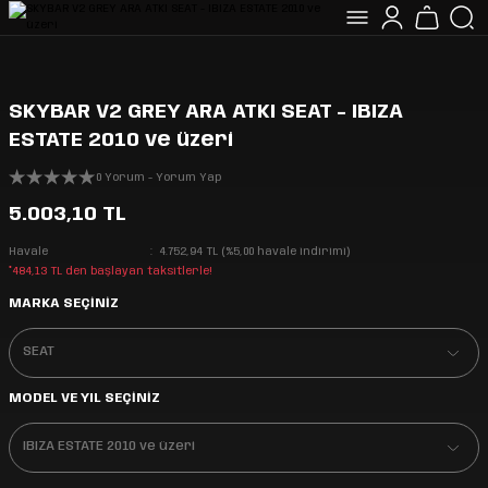
SKYBAR V2 GREY ARA ATKI SEAT - IBIZA
ESTATE 2010 ve üzeri
0 Yorum - Yorum Yap
5.003,10 TL
Havale
4.752,94 TL (%5,00 havale indirimi)
*484,13 TL den başlayan taksitlerle!
MARKA SEÇİNİZ
MODEL VE YIL SEÇİNİZ