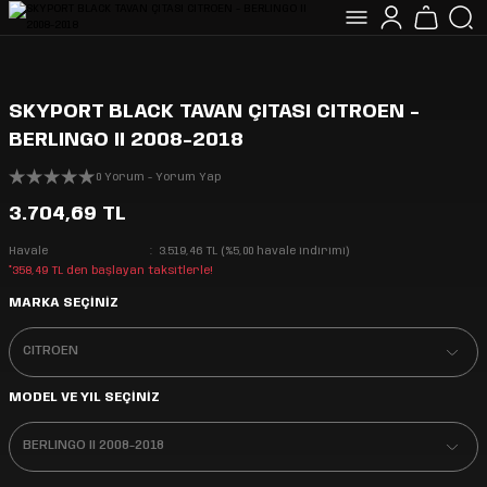
SKYPORT BLACK TAVAN ÇITASI CITROEN -
BERLINGO II 2008-2018
0 Yorum - Yorum Yap
3.704,69 TL
Havale
3.519,46 TL (%5,00 havale indirimi)
*358,49 TL den başlayan taksitlerle!
MARKA SEÇİNİZ
MODEL VE YIL SEÇİNİZ