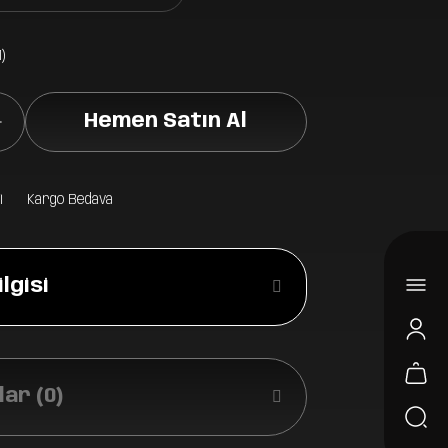
)
Hemen Satın Al
i
Kargo Bedava
lgisi
ar (0)