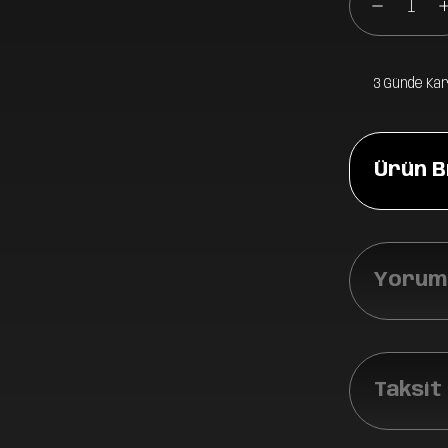
3 Günde Ka
Ürün Bi
Yoruml
Taksit