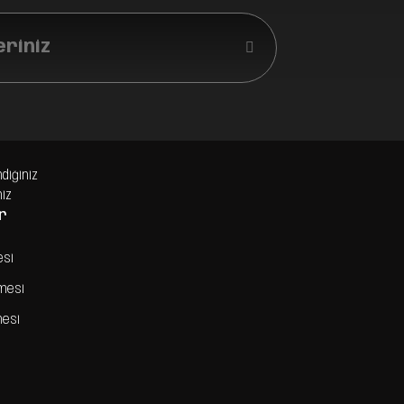
eriniz
ndiğiniz
niz
r
esi
şmesi
mesi