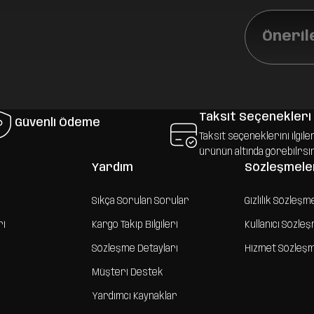
Öneril
Taksit Seçenekleri
Güvenli Ödeme
Taksit seçeneklerini ilgile
ürünün altında görebilrsi
Yardım
Sözleşmele
Sıkça Sorulan Sorular
Gizlilik Sözleşm
ri
Kargo Takip Bilgileri
Kullanıcı Sözle
Sözleşme Detayları
Hizmet Sözleş
Müşteri Destek
Yardımcı Kaynaklar