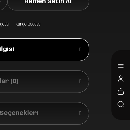
Hemen Satın Al
rgoda
Kargo Bedava
lgisi
ar (0)
 Seçenekleri