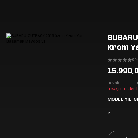
SUBARU
Krom Y
0 
15.990,
Havale
1
*1.547,30 TL den
MODEL YILI S
YIL