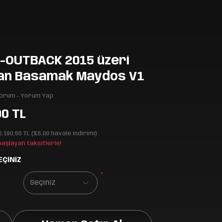
-OUTBACK 2015 üzeri
an Basamak Maydos V1
Yorum - Yorum Yap
00 TL
5.190,50 TL (%5,00 havale indirimi)
 başlayan taksitlerle!
EÇİNİZ
*