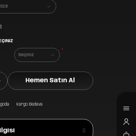
)
EÇİNİZ
*
Hemen Satın Al
rgoda
Kargo Bedava
lgisi