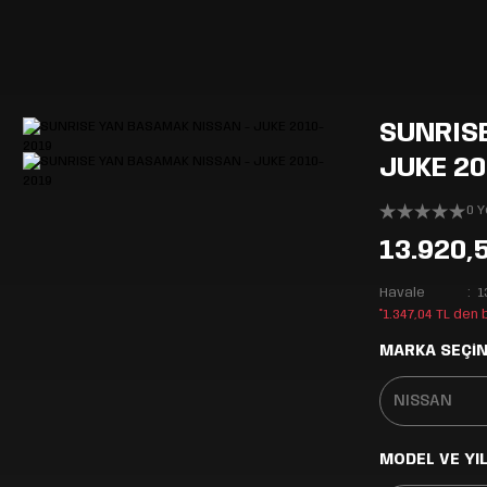
SUNRIS
JUKE 20
0 
13.920,
Havale
1
*1.347,04 TL den
MARKA SEÇİN
MODEL VE YIL