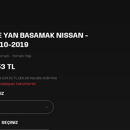
E YAN BASAMAK NISSAN -
10-2019
Yorum - Yorum Yap
53 TL
3.224,51 TL (%5,00 havale indirimi)
 başlayan taksitlerle!
İZ
 SEÇİNİZ