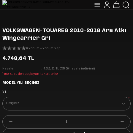
VOLKSWAGEN-TOUAREG 2010-2018 Ara Atkı
Wingcarrier Gri
0 Yorum - Yorum Yap
4.748,64 TL
Havale
4.511,21 TL (%5,00 havale indirimi)
*459,51 TL den başlayan taksitlerle!
MODEL YILI SEÇİNİZ
YIL
*