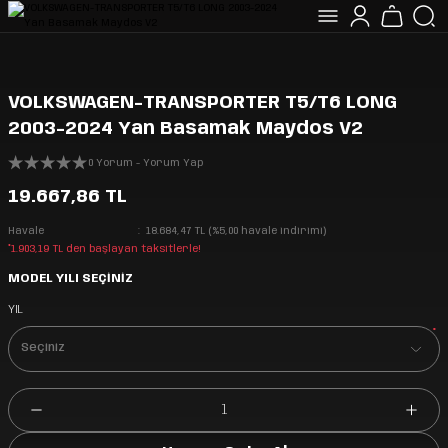
VOLKSWAGEN-TRANSPORTER T5/T6 LONG
2003-2024 Yan Basamak Maydos V2
0 Yorum - Yorum Yap
19.667,86 TL
Havale
18.684,47 TL (%5,00 havale indirimi)
*1.903,19 TL den başlayan taksitlerle!
MODEL YILI SEÇİNİZ
YIL
*