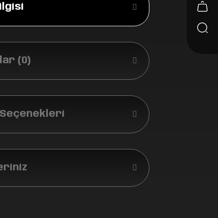
lgisi
ar (0)
 Seçenekleri
eriniz