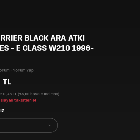
RRIER BLACK ARA ATKI
S - E CLASS W210 1996-
Yorum - Yorum Yap
 TL
.513,46 TL (%5,00 havale indirimi)
aşlayan taksitlerle!
İZ