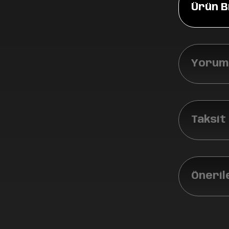
Ürün Bi
Yoruml
Taksit
Öneril