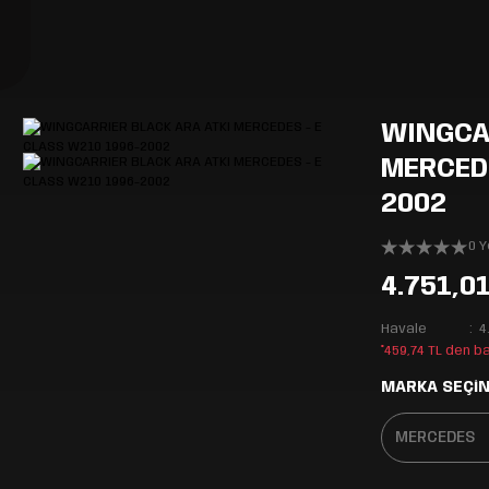
WINGCA
MERCEDE
2002
0 
4.751,01
Havale
4
*459,74 TL den b
MARKA SEÇİN